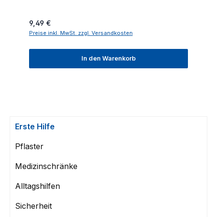
Regulärer Preis:
9,49 €
Preise inkl. MwSt. zzgl. Versandkosten
In den Warenkorb
Erste Hilfe
Pflaster
Medizinschränke
Alltagshilfen
Sicherheit