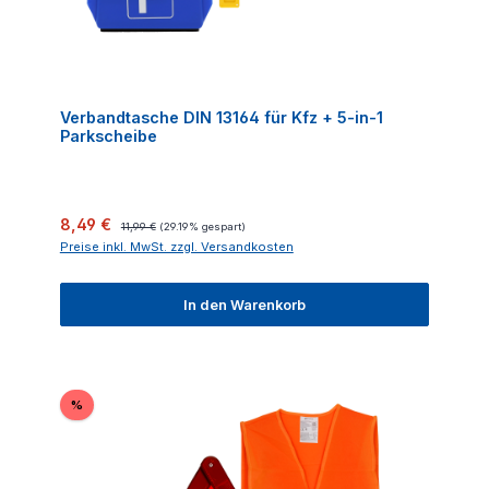
Verbandtasche DIN 13164 für Kfz + 5-in-1
Parkscheibe
Verkaufspreis:
Regulärer Preis:
8,49 €
11,99 €
(29.19% gespart)
Preise inkl. MwSt. zzgl. Versandkosten
In den Warenkorb
Rabatt
%