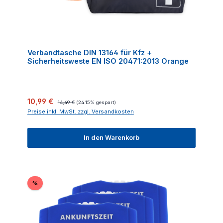
Verbandtasche DIN 13164 für Kfz +
Sicherheitsweste EN ISO 20471:2013 Orange
Verkaufspreis:
Regulärer Preis:
10,99 €
14,49 €
(24.15% gespart)
Preise inkl. MwSt. zzgl. Versandkosten
In den Warenkorb
Rabatt
%