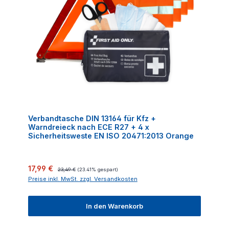
Verbandtasche DIN 13164 für Kfz +
Warndreieck nach ECE R27 + 4 x
Sicherheitsweste EN ISO 20471:2013 Orange
Verkaufspreis:
Regulärer Preis:
17,99 €
23,49 €
(23.41% gespart)
Preise inkl. MwSt. zzgl. Versandkosten
In den Warenkorb