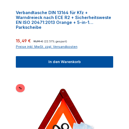
Verbandtasche DIN 13164 für Kfz +
Warndreieck nach ECE R2 + Sicherheitsweste
EN ISO 20471:2013 Orange + 5-in-1
Parkscheibe
Verkaufspreis:
Regulärer Preis:
15,49 €
19,99 €
(22.51% gespart)
Preise inkl. MwSt. zzgl. Versandkosten
In den Warenkorb
Rabatt
%