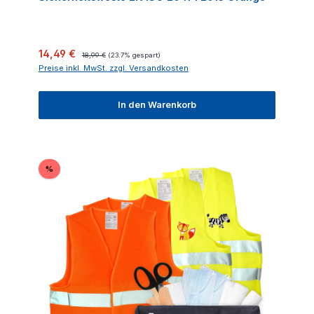
Verkaufspreis:
Regulärer Preis:
14,49 €
18,99 €
(23.7% gespart)
Preise inkl. MwSt. zzgl. Versandkosten
In den Warenkorb
Rabatt
%