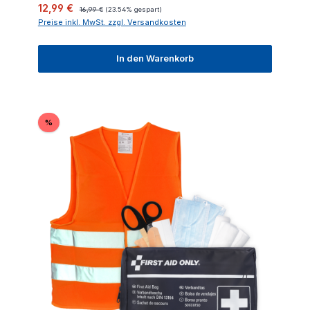
Verkaufspreis:
Regulärer Preis:
12,99 €
16,99 €
(23.54% gespart)
Preise inkl. MwSt. zzgl. Versandkosten
In den Warenkorb
Rabatt
%