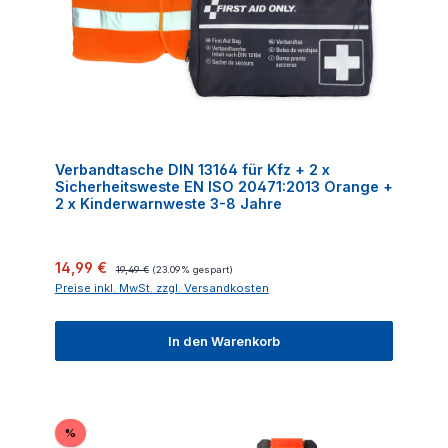
Verbandtasche DIN 13164 für Kfz + 2 x
Sicherheitsweste EN ISO 20471:2013 Orange +
2 x Kinderwarnweste 3-8 Jahre
Verkaufspreis:
Regulärer Preis:
14,99 €
19,49 €
(23.09% gespart)
Preise inkl. MwSt. zzgl. Versandkosten
In den Warenkorb
Rabatt
%