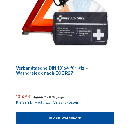
Verbandtasche DIN 13164 für Kfz +
Warndreieck nach ECE R27
Verkaufspreis:
Regulärer Preis:
13,49 €
17,49 €
(22.87% gespart)
Preise inkl. MwSt. zzgl. Versandkosten
In den Warenkorb