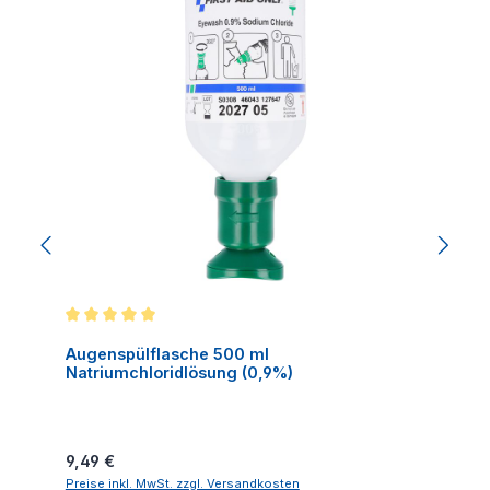
Durchschnittliche Bewertung von 5 von 5 Sternen
Augenspülflasche 500 ml
Natriumchloridlösung (0,9%)
Regulärer Preis:
9,49 €
Preise inkl. MwSt. zzgl. Versandkosten