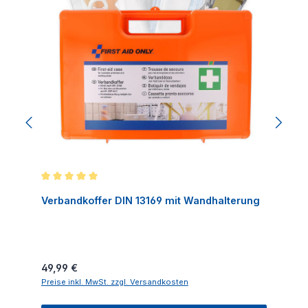
Durchschnittliche Bewertung von 5 von 5 Sternen
Verbandkoffer DIN 13169 mit Wandhalterung
Regulärer Preis:
49,99 €
Preise inkl. MwSt. zzgl. Versandkosten