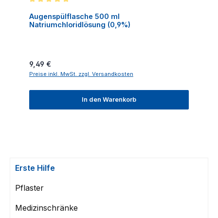
Durchschnittliche Bewertung von 5 von 5 Sternen
Augenspülflasche 500 ml
Natriumchloridlösung (0,9%)
Regulärer Preis:
9,49 €
Preise inkl. MwSt. zzgl. Versandkosten
In den Warenkorb
Erste Hilfe
Pflaster
Medizinschränke